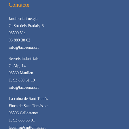
Contacte
Jardineria i neteja
C. Sot dels Pradals, 5
08500 Vic
93 889 38 02
info@tacosona.cat
Serveis industrials
C. Alp, 14
08560 Manlleu
T. 93 850 61 19
info@tacosona.cat
La cuina de Sant Tomàs
Finca de Sant Tomàs s/n
08506 Calldetenes
T. 93 886 33 91
lacuina@santtomas.cat