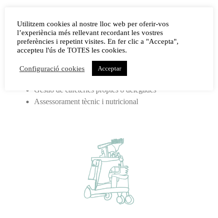
Cuina
Utilitzem cookies al nostre lloc web per oferir-vos
l’experiència més rellevant recordant les vostres
preferències i repetint visites. En fer clic a "Accepta",
Servei de cuina central per a escoles, llars d’infants,
accepteu l'ús de TOTES les cookies.
casals d’estiu, residències i centres de dia
Gestió de cuines externes
Configuració cookies
Acceptar
Servei de càtering per a esdeveniments i celebracions
Gestió de cafeteries pròpies o delegades
Assessorament tècnic i nutricional