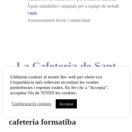
Àpats saludables i adaptats per a equips de treball
+info
Assessorament tècnic i nutricional
La Cafeteria de Sant
Utilitzem cookies al nostre lloc web per oferir-vos
Tomàs
l’experiència més rellevant recordant les vostres
preferències i repetint visites. En fer clic a "Accepta",
accepteu l'ús de TOTES les cookies.
Configuració cookies
Acceptar
Per què visitar la nostra
cafeteria formatiba