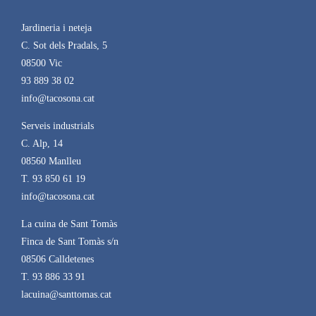
Jardineria i neteja
C. Sot dels Pradals, 5
08500 Vic
93 889 38 02
info@tacosona.cat
Serveis industrials
C. Alp, 14
08560 Manlleu
T. 93 850 61 19
info@tacosona.cat
La cuina de Sant Tomàs
Finca de Sant Tomàs s/n
08506 Calldetenes
T. 93 886 33 91
lacuina@santtomas.cat