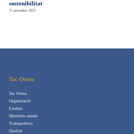
sostenibilitat
25
11 novembre 2025
Tac Osona
Tac Osona
Organització
Estatuts
Memòries anuals
Transparència
Qualitat