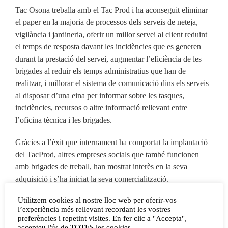
Tac Osona treballa amb el Tac Prod i ha aconseguit eliminar
el paper en la majoria de processos dels serveis de neteja,
vigilància i jardineria, oferir un millor servei al client reduint
el temps de resposta davant les incidències que es generen
durant la prestació del servei, augmentar l’eficiència de les
brigades al reduir els temps administratius que han de
realitzar, i millorar el sistema de comunicació dins els serveis
al disposar d’una eina per informar sobre les tasques,
incidències, recursos o altre informació rellevant entre
l’oficina tècnica i les brigades.
Gràcies a l’èxit que internament ha comportat la implantació
del TacProd, altres empreses socials que també funcionen
amb brigades de treball, han mostrat interès en la seva
adquisició i s’ha iniciat la seva comercialització.
Utilitzem cookies al nostre lloc web per oferir-vos
Per Tac Osona aquesta iniciativa forma part del procés de
l’experiència més rellevant recordant les vostres
digitalització de l’entitat que compta amb el suport de l’obra
preferències i repetint visites. En fer clic a "Accepta",
social de la Fundació La Caixa, la Confederació Empresarial
accepteu l'ús de TOTES les cookies.