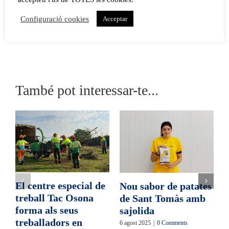
Espanyola d’Economia Social (CEPES) amb el Fons Social
Configuració cookies
Acceptar
Europeu i de la Fundación ONCE.
També pot interessar-te...
El centre especial de
Nou sabor de patates
E
treball Tac Osona
de Sant Tomàs amb
t
forma als seus
sajolida
a
treballadors en
l
6 agost 2025
|
0 Comments