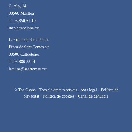
C. Alp, 14
08560 Manlleu
T. 93 850 61 19
info@tacosona.cat
La cuina de Sant Tomàs
Finca de Sant Tomàs s/n
08506 Calldetenes
T. 93 886 33 91
lacuina@santtomas.cat
© Tac Osona · Tots els drets reservats ·
Avís legal
·
Política de
privacitat
·
Política de cookies
·
Canal de denúncia