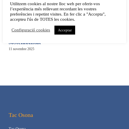
Utilitzem cookies al nostre lloc web per oferir-vos
l’experiència més rellevant recordant les vostres
El centre especial de
Nou sabor de patates
E
preferències i repetint visites. En fer clic a "Accepta",
accepteu l'ús de TOTES les cookies.
treball Tac Osona
de Sant Tomàs amb
t
forma als seus
sajolida
a
Configuració cookies
Acceptar
treballadors en
l
6 agost 2025
|
0 Comments
sostenibilitat
25
11 novembre 2025
Tac Osona
Tac Osona