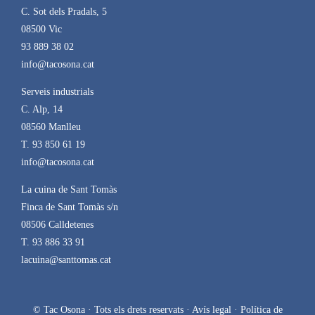
C. Sot dels Pradals, 5
08500 Vic
93 889 38 02
info@tacosona.cat
Serveis industrials
C. Alp, 14
08560 Manlleu
T. 93 850 61 19
info@tacosona.cat
La cuina de Sant Tomàs
Finca de Sant Tomàs s/n
08506 Calldetenes
T. 93 886 33 91
lacuina@santtomas.cat
© Tac Osona · Tots els drets reservats ·
Avís legal
·
Política de